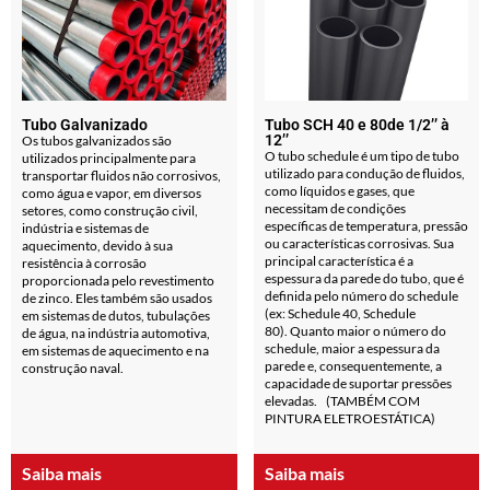
Tubo Galvanizado
Tubo SCH 40 e 80de 1/2’’ à
12’’
Os tubos galvanizados são
O tubo schedule é um tipo de tubo
utilizados principalmente para
utilizado para condução de fluidos,
transportar fluidos não corrosivos,
como líquidos e gases, que
como água e vapor, em diversos
necessitam de condições
setores, como construção civil,
específicas de temperatura, pressão
indústria e sistemas de
ou características corrosivas. Sua
aquecimento, devido à sua
principal característica é a
resistência à corrosão
espessura da parede do tubo, que é
proporcionada pelo revestimento
definida pelo número do schedule
de zinco. Eles também são usados
(ex: Schedule 40, Schedule
em sistemas de dutos, tubulações
80). Quanto maior o número do
de água, na indústria automotiva,
schedule, maior a espessura da
em sistemas de aquecimento e na
parede e, consequentemente, a
construção naval.
capacidade de suportar pressões
elevadas. (TAMBÉM COM
PINTURA ELETROESTÁTICA)
Saiba mais
Saiba mais