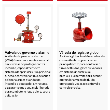
Válvula de governo e alarme
Válvula de registro globo
A válvula de governo e alarme
A válvula globo, também conhecida
(VGA) é um componente essencial
como válvula de gaveta, serve
em sistemas de proteção contra
principalmente para controlar o
incêndio, especialmente em
fluxo de fluidos, gases ou vapores
sistemas de sprinklers. Sua principal
em sistemas industriais e
função é controlar o fluxo de água e
prediais. Ela permite abrir, fechar
acionar alarmes quando um
ou regular a vazão do fluido,
incêndio é detectado. Em resumo,
oferecendo vedação confiável e
ela garante que a água seja liberada
controle preciso.
para combater o fogo e alerta sobre
a situação.